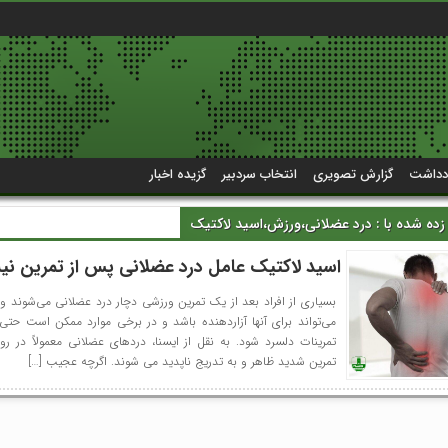
دداشت
گزارش تصویری
انتخاب سردبیر
گزیده اخبار
ه شده با : درد عضلانی،ورزش،اسید لاکتیک
اسید لاکتیک عامل درد عضلانی پس از تمرین ن
بسیاری از افراد بعد از یک تمرین ورزشی دچار درد عضلانی می‌شوند 
می‌تواند برای آنها آزاردهنده باشد و در برخی موارد ممکن است حتی ف
تمرینات دلسرد شود. به نقل از ایسنا، دردهای عضلانی معمولاً در ر
تمرین شدید ظاهر و به تدریج ناپدید می شوند. اگرچه عجیب […]