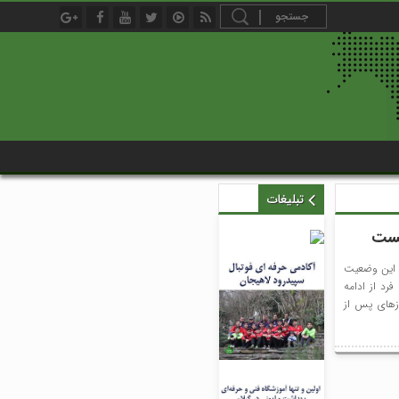
تبلیغات
یست
و این وضعیت
رد از ادامه
وزهای پس از