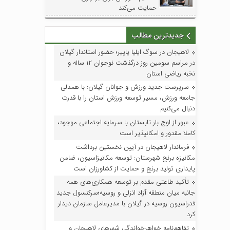
حمایت می‌کند
جدیدترین مطالب
لاهیجان در سوگ ایلیا یاپیر؛ حضور استاندار گیلان
در مراسم سومین روز درگذشت نوجوان ۱۲ ساله و
نخبه ریاضی استان
سرپرست جدید ورزش و جوانان گیلان: با همدلی
جامعه ورزش، مسیر توسعه ورزش استان را با قدرت
دنبال می‌کنیم
عبور از اوج بار تابستان با سرمایه اجتماعی موجود،
کاملا مقدور و امکانپذیر است
فرماندار لاهیجان در آیین نخستین برداشت
مکانیزه برنج شهرستان: توسعه مکانیزاسیون، ضامن
پایداری تولید برنج و حمایت از کشاورزان است
تأکید طاعتی مقدم بر توسعه همکاری‌های همه
جانبه میان منطقه آزاد انزلی و روسیه؛سرکنسول جدید
فدراسیون روسیه در گیلان با مدیرعامل سازمان دیدار
کرد
تفاهم‌نامه خواهرخواندگی شهرهای لاهیجان و