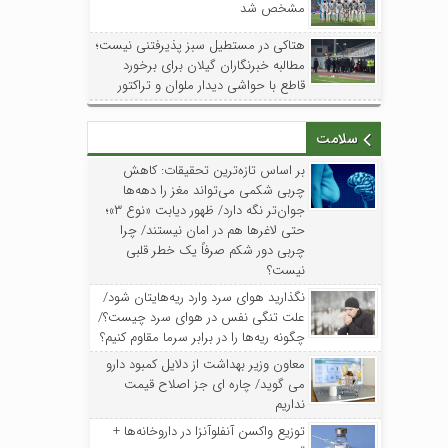
مشخص شد
هتاکی در مستطیل سبز پذیرفتنی نیست؛
مطالبه خبرنگاران گیلان برای برخورد
قاطع با حواشی دیدار ملوان و تراکتور
سلامت
بر اساس تازه‌ترین تحقیقات: کاهش
چربی شکمی می‌تواند مغز را دهه‌ها
جوان‌تر نگه دارد/ ظهور دیابت «نوع ۳»؛
حتی لاغرها هم در امان نیستند/ چرا
چربی دور شکم صرفاً یک خطر قلبی
نیست؟
نگذارید هوای سرد وارد ریه‌هایتان شود/
علت تنگی نفس در هوای سرد چیست؟/
چگونه ریه‌ها را در برابر سرما مقاوم کنیم؟
معاون وزیر بهداشت از دلایل کمبود دارو
می گوید/ چاره ای جز اصلاح قیمت
نداریم
توزیع واکسن‌ آنفلوآنزا در داروخانه‌ها +