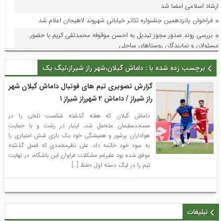
ارشاد اسلامی امضا شد
فراخوان پانزدهمین جشنواره تئاتر خیابانی شهروند لاهیجان اعلام شد
بررسی روند صدور مجوز تبدیل به احسن موقوفه محمدتقی کریم با حضور
مسئولان و نمایندگان روستاهای ساحلی
تداوم افتخارآفرینی سوستان؛ ابراهیم‌نژاد برای سومین بار دهیار نمونه استان
برچسب زده شده با : داماش گیلان،شهر راز شیراز،لیگ یک
شد
فرماندار لاهیجان در جلسه هماهنگی جشنواره رسانه‌ای چای:جشنواره رسانه‌ای
گزارش تصویری تیم های فوتبال داماش گیلان شهر
چای، فرصتی برای تقویت برند لاهیجان و فرهنگ مصرف چای ایرانی است
راز شیراز / داماش ۲ شهرراز شیراز ۱
استاندار گیلان؛ گیلان می‌تواند قطب ملی اردوها و مسابقات ورزش کارگری
داماش گیلان که هفته گذشته شکست تلخی را در
شود
مسجدسلیمان متحمل شد، اینبار در رشت و با حمایت
با حضور مدیر امور عمرانی، زیربنایی و محیط زیست دبیرخانه شورای‌عالی
هواداران پرشور و همیشگی خود یک بازی شش امتیازی را
مناطق آزاد و ویژه اقتصادی؛ آخرین وضعیت پروژه‌های عمرانی منطقه آزاد انزلی
به سود خود خاتمه داد. علی نظرمحمدی که فصل گذشته
بررسی شد
موفق شده بود علیرغم مشکلات فراوان این باشگاه، در نهایت
تیم را در لیگ دسته اول حفظ […]
در راستای ظرفیت‌سازی و توسعه: فاز اول افزایش ظرفیت پست لاهیجان۲ به
بهره‌برداری و در مدار قرار گرفت
تبلیغات