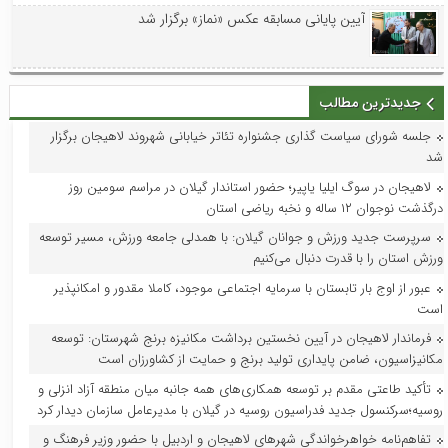
آیین پایانی مسابقه عکس «نماز» برگزار شد
جدیدترین مطالب
جلسه شورای سیاست گذاری جشنواره تئاتر خیابانی شهروند لاهیجان برگزار
شد
لاهیجان در سوگ ایلیا یاپیر؛ حضور استاندار گیلان در مراسم سومین روز
درگذشت نوجوان ۱۲ ساله و نخبه ریاضی استان
سرپرست جدید ورزش و جوانان گیلان: با همدلی جامعه ورزش، مسیر توسعه
ورزش استان را با قدرت دنبال می‌کنیم
عبور از اوج بار تابستان با سرمایه اجتماعی موجود، کاملا مقدور و امکانپذیر
است
فرماندار لاهیجان در آیین نخستین برداشت مکانیزه برنج شهرستان: توسعه
مکانیزاسیون، ضامن پایداری تولید برنج و حمایت از کشاورزان است
تأکید طاعتی مقدم بر توسعه همکاری‌های همه جانبه میان منطقه آزاد انزلی و
روسیه؛سرکنسول جدید فدراسیون روسیه در گیلان با مدیرعامل سازمان دیدار کرد
تفاهم‌نامه خواهرخواندگی شهرهای لاهیجان و اردبیل با حضور وزیر فرهنگ و