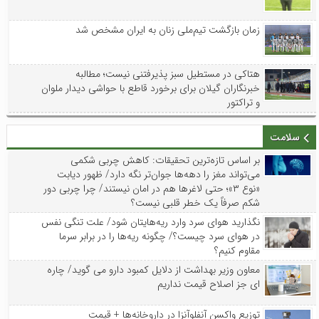
زمان بازگشت تیم‌ملی زنان به ایران مشخص شد
هتاکی در مستطیل سبز پذیرفتنی نیست؛ مطالبه
خبرنگاران گیلان برای برخورد قاطع با حواشی دیدار ملوان
و تراکتور
سلامت
بر اساس تازه‌ترین تحقیقات: کاهش چربی شکمی
می‌تواند مغز را دهه‌ها جوان‌تر نگه دارد/ ظهور دیابت
«نوع ۳»؛ حتی لاغرها هم در امان نیستند/ چرا چربی دور
شکم صرفاً یک خطر قلبی نیست؟
نگذارید هوای سرد وارد ریه‌هایتان شود/ علت تنگی نفس
در هوای سرد چیست؟/ چگونه ریه‌ها را در برابر سرما
مقاوم کنیم؟
معاون وزیر بهداشت از دلایل کمبود دارو می گوید/ چاره
ای جز اصلاح قیمت نداریم
توزیع واکسن‌ آنفلوآنزا در داروخانه‌ها + قیمت