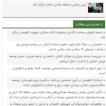
آیین پایانی مسابقه عکس «نماز» برگزار شد
جدیدترین مطالب
جلسه شورای سیاست گذاری جشنواره تئاتر خیابانی شهروند لاهیجان برگزار
شد
لاهیجان در سوگ ایلیا یاپیر؛ حضور استاندار گیلان در مراسم سومین روز
درگذشت نوجوان ۱۲ ساله و نخبه ریاضی استان
سرپرست جدید ورزش و جوانان گیلان: با همدلی جامعه ورزش، مسیر توسعه
ورزش استان را با قدرت دنبال می‌کنیم
عبور از اوج بار تابستان با سرمایه اجتماعی موجود، کاملا مقدور و امکانپذیر
است
فرماندار لاهیجان در آیین نخستین برداشت مکانیزه برنج شهرستان: توسعه
مکانیزاسیون، ضامن پایداری تولید برنج و حمایت از کشاورزان است
تأکید طاعتی مقدم بر توسعه همکاری‌های همه جانبه میان منطقه آزاد انزلی و
روسیه؛سرکنسول جدید فدراسیون روسیه در گیلان با مدیرعامل سازمان دیدار کرد
تفاهم‌نامه خواهرخواندگی شهرهای لاهیجان و اردبیل با حضور وزیر فرهنگ و