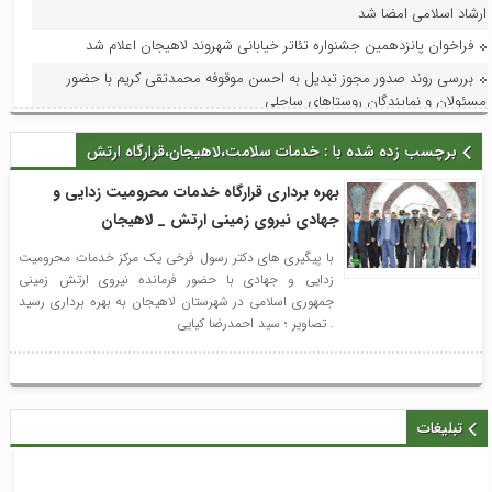
ارشاد اسلامی امضا شد
فراخوان پانزدهمین جشنواره تئاتر خیابانی شهروند لاهیجان اعلام شد
بررسی روند صدور مجوز تبدیل به احسن موقوفه محمدتقی کریم با حضور
مسئولان و نمایندگان روستاهای ساحلی
تداوم افتخارآفرینی سوستان؛ ابراهیم‌نژاد برای سومین بار دهیار نمونه استان
برچسب زده شده با : خدمات سلامت،لاهیجان،قرارگاه ارتش
شد
فرماندار لاهیجان در جلسه هماهنگی جشنواره رسانه‌ای چای:جشنواره رسانه‌ای
بهره برداری قرارگاه خدمات محرومیت زدایی و
چای، فرصتی برای تقویت برند لاهیجان و فرهنگ مصرف چای ایرانی است
جهادی نیروی زمینی ارتش _ لاهیجان
استاندار گیلان؛ گیلان می‌تواند قطب ملی اردوها و مسابقات ورزش کارگری
با پیگیری های دکتر رسول فرخی یک مرکز خدمات محرومیت
شود
زدایی و جهادی با حضور فرمانده نیروی ارتش زمینی
با حضور مدیر امور عمرانی، زیربنایی و محیط زیست دبیرخانه شورای‌عالی
جمهوری اسلامی در شهرستان لاهیجان به بهره برداری رسید
مناطق آزاد و ویژه اقتصادی؛ آخرین وضعیت پروژه‌های عمرانی منطقه آزاد انزلی
. تصاویر ؛ سید احمدرضا کیایی
بررسی شد
در راستای ظرفیت‌سازی و توسعه: فاز اول افزایش ظرفیت پست لاهیجان۲ به
بهره‌برداری و در مدار قرار گرفت
تبلیغات