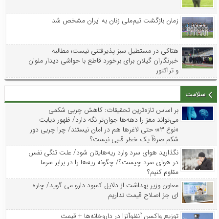
زمان بازگشت تیم‌ملی زنان به ایران مشخص شد
هتاکی در مستطیل سبز پذیرفتنی نیست؛ مطالبه
خبرنگاران گیلان برای برخورد قاطع با حواشی دیدار ملوان
و تراکتور
سلامت
بر اساس تازه‌ترین تحقیقات: کاهش چربی شکمی
می‌تواند مغز را دهه‌ها جوان‌تر نگه دارد/ ظهور دیابت
«نوع ۳»؛ حتی لاغرها هم در امان نیستند/ چرا چربی دور
شکم صرفاً یک خطر قلبی نیست؟
نگذارید هوای سرد وارد ریه‌هایتان شود/ علت تنگی نفس
در هوای سرد چیست؟/ چگونه ریه‌ها را در برابر سرما
مقاوم کنیم؟
معاون وزیر بهداشت از دلایل کمبود دارو می گوید/ چاره
ای جز اصلاح قیمت نداریم
توزیع واکسن‌ آنفلوآنزا در داروخانه‌ها + قیمت