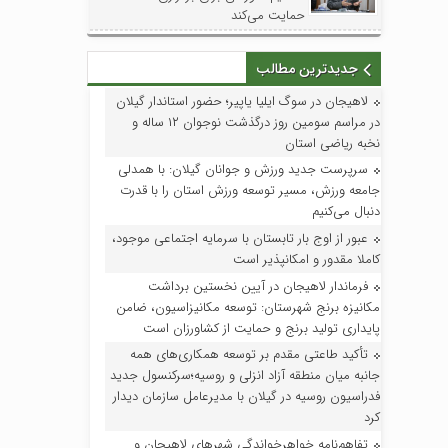
حمایت می‌کند
جدیدترین مطالب
لاهیجان در سوگ ایلیا یاپیر؛ حضور استاندار گیلان
در مراسم سومین روز درگذشت نوجوان ۱۲ ساله و
نخبه ریاضی استان
سرپرست جدید ورزش و جوانان گیلان: با همدلی
جامعه ورزش، مسیر توسعه ورزش استان را با قدرت
دنبال می‌کنیم
عبور از اوج بار تابستان با سرمایه اجتماعی موجود،
کاملا مقدور و امکانپذیر است
فرماندار لاهیجان در آیین نخستین برداشت
مکانیزه برنج شهرستان: توسعه مکانیزاسیون، ضامن
پایداری تولید برنج و حمایت از کشاورزان است
تأکید طاعتی مقدم بر توسعه همکاری‌های همه
جانبه میان منطقه آزاد انزلی و روسیه؛سرکنسول جدید
فدراسیون روسیه در گیلان با مدیرعامل سازمان دیدار
کرد
تفاهم‌نامه خواهرخواندگی شهرهای لاهیجان و