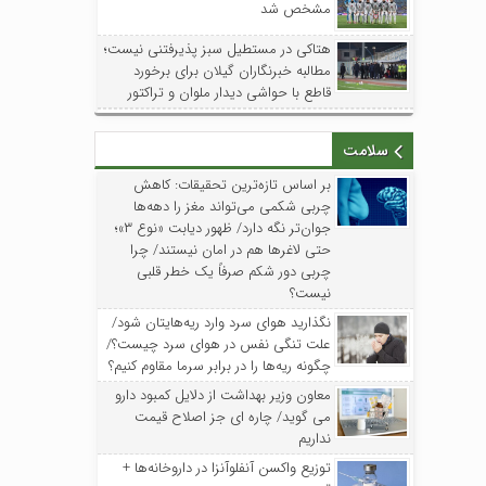
مشخص شد
هتاکی در مستطیل سبز پذیرفتنی نیست؛
مطالبه خبرنگاران گیلان برای برخورد
قاطع با حواشی دیدار ملوان و تراکتور
سلامت
بر اساس تازه‌ترین تحقیقات: کاهش
چربی شکمی می‌تواند مغز را دهه‌ها
جوان‌تر نگه دارد/ ظهور دیابت «نوع ۳»؛
حتی لاغرها هم در امان نیستند/ چرا
چربی دور شکم صرفاً یک خطر قلبی
نیست؟
نگذارید هوای سرد وارد ریه‌هایتان شود/
علت تنگی نفس در هوای سرد چیست؟/
چگونه ریه‌ها را در برابر سرما مقاوم کنیم؟
معاون وزیر بهداشت از دلایل کمبود دارو
می گوید/ چاره ای جز اصلاح قیمت
نداریم
توزیع واکسن‌ آنفلوآنزا در داروخانه‌ها +