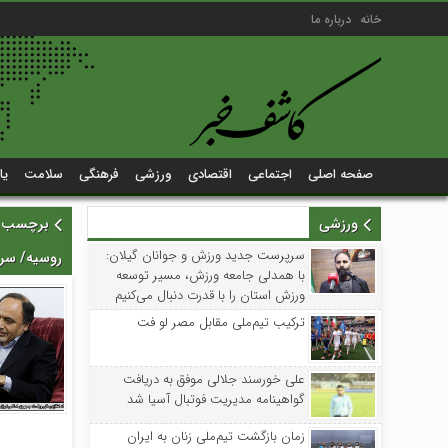
خانه
درباره ما
صفحه اصلی
اجتماعی
اقتصادی
ورزشی
فرهنگی
سلامت
یا
ورزشی
برچسب زد
سرپرست جدید ورزش و جوانان گیلان:
روسیه/ سرا
با همدلی جامعه ورزش، مسیر توسعه
ورزش استان را با قدرت دنبال می‌کنیم
ترکیب تیم‌ملی مقابل مصر لو فت
علی خورسند جلالی موفق به دریافت
گواهینامه مدیریت فوتبال آسیا شد
زمان بازگشت تیم‌ملی زنان به ایران