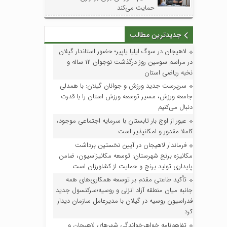
حمایت می‌کند
جدیدترین مطالب
لاهیجان در سوگ ایلیا یاپیر؛ حضور استاندار گیلان
در مراسم سومین روز درگذشت نوجوان ۱۲ ساله و
نخبه ریاضی استان
سرپرست جدید ورزش و جوانان گیلان: با همدلی
جامعه ورزش، مسیر توسعه ورزش استان را با قدرت
دنبال می‌کنیم
عبور از اوج بار تابستان با سرمایه اجتماعی موجود،
کاملا مقدور و امکانپذیر است
فرماندار لاهیجان در آیین نخستین برداشت
مکانیزه برنج شهرستان: توسعه مکانیزاسیون، ضامن
پایداری تولید برنج و حمایت از کشاورزان است
تأکید طاعتی مقدم بر توسعه همکاری‌های همه
جانبه میان منطقه آزاد انزلی و روسیه؛سرکنسول جدید
فدراسیون روسیه در گیلان با مدیرعامل سازمان دیدار
کرد
تفاهم‌نامه خواهرخواندگی شهرهای لاهیجان و