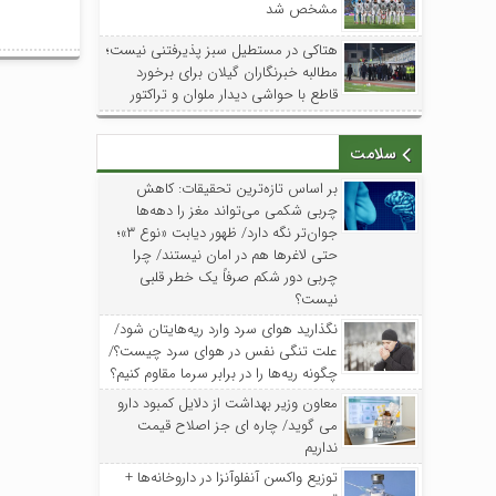
مشخص شد
هتاکی در مستطیل سبز پذیرفتنی نیست؛
مطالبه خبرنگاران گیلان برای برخورد
قاطع با حواشی دیدار ملوان و تراکتور
سلامت
بر اساس تازه‌ترین تحقیقات: کاهش
چربی شکمی می‌تواند مغز را دهه‌ها
جوان‌تر نگه دارد/ ظهور دیابت «نوع ۳»؛
حتی لاغرها هم در امان نیستند/ چرا
چربی دور شکم صرفاً یک خطر قلبی
نیست؟
نگذارید هوای سرد وارد ریه‌هایتان شود/
علت تنگی نفس در هوای سرد چیست؟/
چگونه ریه‌ها را در برابر سرما مقاوم کنیم؟
معاون وزیر بهداشت از دلایل کمبود دارو
می گوید/ چاره ای جز اصلاح قیمت
نداریم
توزیع واکسن‌ آنفلوآنزا در داروخانه‌ها +