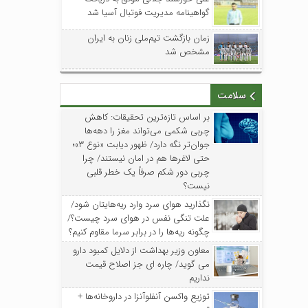
گواهینامه مدیریت فوتبال آسیا شد
زمان بازگشت تیم‌ملی زنان به ایران
مشخص شد
سلامت
بر اساس تازه‌ترین تحقیقات: کاهش
چربی شکمی می‌تواند مغز را دهه‌ها
جوان‌تر نگه دارد/ ظهور دیابت «نوع ۳»؛
حتی لاغرها هم در امان نیستند/ چرا
چربی دور شکم صرفاً یک خطر قلبی
نیست؟
نگذارید هوای سرد وارد ریه‌هایتان شود/
علت تنگی نفس در هوای سرد چیست؟/
چگونه ریه‌ها را در برابر سرما مقاوم کنیم؟
معاون وزیر بهداشت از دلایل کمبود دارو
می گوید/ چاره ای جز اصلاح قیمت
نداریم
توزیع واکسن‌ آنفلوآنزا در داروخانه‌ها +