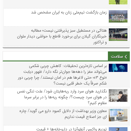
زمان بازگشت تیم‌ملی زنان به ایران مشخص شد
هتاکی در مستطیل سبز پذیرفتنی نیست؛ مطالبه
خبرنگاران گیلان برای برخورد قاطع با حواشی دیدار ملوان
و تراکتور
سلامت
بر اساس تازه‌ترین تحقیقات: کاهش چربی شکمی
می‌تواند مغز را دهه‌ها جوان‌تر نگه دارد/ ظهور دیابت
«نوع ۳»؛ حتی لاغرها هم در امان نیستند/ چرا چربی دور
شکم صرفاً یک خطر قلبی نیست؟
نگذارید هوای سرد وارد ریه‌هایتان شود/ علت تنگی نفس
در هوای سرد چیست؟/ چگونه ریه‌ها را در برابر سرما
مقاوم کنیم؟
معاون وزیر بهداشت از دلایل کمبود دارو می گوید/ چاره
ای جز اصلاح قیمت نداریم
توزیع واکسن‌ آنفلوآنزا در داروخانه‌ها + قیمت