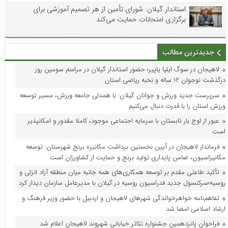
استاندار گیلان: شورای تأمین از هر تصمیم آموزشی برای
برگزاری امتحانات حمایت می‌کند
جدیدترین مطالب
لاهیجان در سوگ ایلیا یاپیر؛ حضور استاندار گیلان در مراسم سومین روز
درگذشت نوجوان ۱۲ ساله و نخبه ریاضی استان
سرپرست جدید ورزش و جوانان گیلان: با همدلی جامعه ورزش، مسیر توسعه
ورزش استان را با قدرت دنبال می‌کنیم
عبور از اوج بار تابستان با سرمایه اجتماعی موجود، کاملا مقدور و امکانپذیر
است
فرماندار لاهیجان در آیین نخستین برداشت مکانیزه برنج شهرستان: توسعه
مکانیزاسیون، ضامن پایداری تولید برنج و حمایت از کشاورزان است
تأکید طاعتی مقدم بر توسعه همکاری‌های همه جانبه میان منطقه آزاد انزلی و
روسیه؛سرکنسول جدید فدراسیون روسیه در گیلان با مدیرعامل سازمان دیدار کرد
تفاهم‌نامه خواهرخواندگی شهرهای لاهیجان و اردبیل با حضور وزیر فرهنگ و
ارشاد اسلامی امضا شد
فراخوان پانزدهمین جشنواره تئاتر خیابانی شهروند لاهیجان اعلام شد