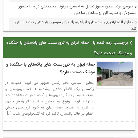
بررسی روند صدور مجوز تبدیل به احسن موقوفه محمدتقی کریم با حضور
مسئولان و نمایندگان روستاهای ساحلی
تداوم افتخارآفرینی سوستان؛ ابراهیم‌نژاد برای سومین بار دهیار نمونه استان
شد
فرماندار لاهیجان در جلسه هماهنگی جشنواره رسانه‌ای چای:جشنواره رسانه‌ای
برچسب زده شده با : حمله ایران به تروریست های پاکستان با جنگنده
چای، فرصتی برای تقویت برند لاهیجان و فرهنگ مصرف چای ایرانی است
و موشک صحت دارد؟
استاندار گیلان؛ گیلان می‌تواند قطب ملی اردوها و مسابقات ورزش کارگری
شود
حمله ایران به تروریست های پاکستان با جنگنده و
با حضور مدیر امور عمرانی، زیربنایی و محیط زیست دبیرخانه شورای‌عالی
موشک صحت دارد؟
مناطق آزاد و ویژه اقتصادی؛ آخرین وضعیت پروژه‌های عمرانی منطقه آزاد انزلی
بررسی شد
معاون سیاسی دفتر رئیس جمهور می گوید: عملیات در
پاکستان یک اقدام دفاعی پیشدستانه، ضد تروریستی و
در راستای ظرفیت‌سازی و توسعه: فاز اول افزایش ظرفیت پست لاهیجان۲ به
هدفمند بود. یک گروه تروریستی آماده عملیات مشاهده شد
بهره‌برداری و در مدار قرار گرفت
و تهدید قریب الوقوع بود. معاون سیاسی دفتر رئیس جمهور
با حضور معاون امور هنری وزارت فرهنگ و ارشاد اسلامی؛جلسه شورای
با اشاره به اهداف حمله ایران به گروه تروریستی جیش
سیاستگذاری جشنواره تئاتر خیابانی شهروند لاهیجان برگزار شد
الظلم در خاک پاکستان، تاکید کرد که گفت‌وگوهای مثبت […]