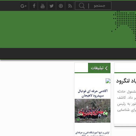
تبلیغات
 لنگرود
مشمول حادثه
ر داد. کاشف
تور به رئیس
رای شناسایی