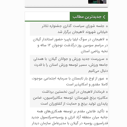
جدیدترین مطالب
جلسه شورای سیاست گذاری جشنواره تئاتر
خیابانی شهروند لاهیجان برگزار شد
لاهیجان در سوگ ایلیا یاپیر؛ حضور استاندار گیلان
در مراسم سومین روز درگذشت نوجوان ۱۲ ساله و
نخبه ریاضی استان
سرپرست جدید ورزش و جوانان گیلان: با همدلی
جامعه ورزش، مسیر توسعه ورزش استان را با قدرت
دنبال می‌کنیم
عبور از اوج بار تابستان با سرمایه اجتماعی موجود،
کاملا مقدور و امکانپذیر است
فرماندار لاهیجان در آیین نخستین برداشت
مکانیزه برنج شهرستان: توسعه مکانیزاسیون، ضامن
پایداری تولید برنج و حمایت از کشاورزان است
تأکید طاعتی مقدم بر توسعه همکاری‌های همه
جانبه میان منطقه آزاد انزلی و روسیه؛سرکنسول جدید
فدراسیون روسیه در گیلان با مدیرعامل سازمان دیدار