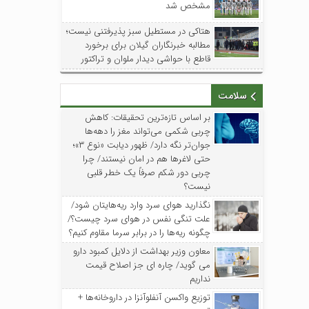
مشخص شد
هتاکی در مستطیل سبز پذیرفتنی نیست؛
مطالبه خبرنگاران گیلان برای برخورد
قاطع با حواشی دیدار ملوان و تراکتور
سلامت
بر اساس تازه‌ترین تحقیقات: کاهش
چربی شکمی می‌تواند مغز را دهه‌ها
جوان‌تر نگه دارد/ ظهور دیابت «نوع ۳»؛
حتی لاغرها هم در امان نیستند/ چرا
چربی دور شکم صرفاً یک خطر قلبی
نیست؟
نگذارید هوای سرد وارد ریه‌هایتان شود/
علت تنگی نفس در هوای سرد چیست؟/
چگونه ریه‌ها را در برابر سرما مقاوم کنیم؟
معاون وزیر بهداشت از دلایل کمبود دارو
می گوید/ چاره ای جز اصلاح قیمت
نداریم
توزیع واکسن‌ آنفلوآنزا در داروخانه‌ها +