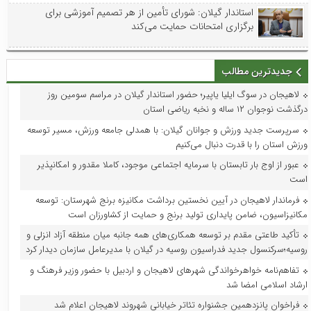
استاندار گیلان: شورای تأمین از هر تصمیم آموزشی برای
برگزاری امتحانات حمایت می‌کند
جدیدترین مطالب
لاهیجان در سوگ ایلیا یاپیر؛ حضور استاندار گیلان در مراسم سومین روز
درگذشت نوجوان ۱۲ ساله و نخبه ریاضی استان
سرپرست جدید ورزش و جوانان گیلان: با همدلی جامعه ورزش، مسیر توسعه
ورزش استان را با قدرت دنبال می‌کنیم
عبور از اوج بار تابستان با سرمایه اجتماعی موجود، کاملا مقدور و امکانپذیر
است
فرماندار لاهیجان در آیین نخستین برداشت مکانیزه برنج شهرستان: توسعه
مکانیزاسیون، ضامن پایداری تولید برنج و حمایت از کشاورزان است
تأکید طاعتی مقدم بر توسعه همکاری‌های همه جانبه میان منطقه آزاد انزلی و
روسیه؛سرکنسول جدید فدراسیون روسیه در گیلان با مدیرعامل سازمان دیدار کرد
تفاهم‌نامه خواهرخواندگی شهرهای لاهیجان و اردبیل با حضور وزیر فرهنگ و
ارشاد اسلامی امضا شد
فراخوان پانزدهمین جشنواره تئاتر خیابانی شهروند لاهیجان اعلام شد