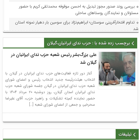
بررسی روند صدور مجوز تبدیل به احسن موقوفه محمدتقی کریم با حضور
مسئولان و نمایندگان روستاهای ساحلی
تداوم افتخارآفرینی سوستان؛ ابراهیم‌نژاد برای سومین بار دهیار نمونه استان
شد
فرماندار لاهیجان در جلسه هماهنگی جشنواره رسانه‌ای چای:جشنواره رسانه‌ای
برچسب زده شده با : حزب ندای ایرانیان،گیلان
چای، فرصتی برای تقویت برند لاهیجان و فرهنگ مصرف چای ایرانی است
استاندار گیلان؛ گیلان می‌تواند قطب ملی اردوها و مسابقات ورزش کارگری
علی بزرگ‌بشر رئیس شعبه حزب ندای ایرانیان در
شود
گیلان شد
با حضور مدیر امور عمرانی، زیربنایی و محیط زیست دبیرخانه شورای‌عالی
آغاز دور تازه فعالیت‌های حزب ندای ایرانیان در گیلان با
مناطق آزاد و ویژه اقتصادی؛ آخرین وضعیت پروژه‌های عمرانی منطقه آزاد انزلی
انتخاب هیئت‌رئیسه جدید انتخاب رئیس و اعضای شورای
بررسی شد
شعبه حزب ندای ایرانیان در گیلان جلسه شورای شعبه حزب
در راستای ظرفیت‌سازی و توسعه: فاز اول افزایش ظرفیت پست لاهیجان۲ به
ندای ایرانیان استان گیلان، روز دوشنبه ۲۰ مرداد ۱۴۰۴ با
بهره‌برداری و در مدار قرار گرفت
حضور نماینده کمیته تشکیلات و راهبرد حزب، آقای علیرضا
سحرخیر، و جمعی از اعضای شورای شعبه […]
با حضور معاون امور هنری وزارت فرهنگ و ارشاد اسلامی؛جلسه شورای
سیاستگذاری جشنواره تئاتر خیابانی شهروند لاهیجان برگزار شد
تبلیغات