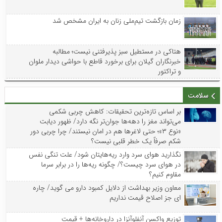
زمان بازگشت تیم‌ملی زنان به ایران مشخص شد
هتاکی در مستطیل سبز پذیرفتنی نیست؛ مطالبه
خبرنگاران گیلان برای برخورد قاطع با حواشی دیدار ملوان
و تراکتور
سلامت
بر اساس تازه‌ترین تحقیقات: کاهش چربی شکمی
می‌تواند مغز را دهه‌ها جوان‌تر نگه دارد/ ظهور دیابت
«نوع ۳»؛ حتی لاغرها هم در امان نیستند/ چرا چربی دور
شکم صرفاً یک خطر قلبی نیست؟
نگذارید هوای سرد وارد ریه‌هایتان شود/ علت تنگی نفس
در هوای سرد چیست؟/ چگونه ریه‌ها را در برابر سرما
مقاوم کنیم؟
معاون وزیر بهداشت از دلایل کمبود دارو می گوید/ چاره
ای جز اصلاح قیمت نداریم
توزیع واکسن‌ آنفلوآنزا در داروخانه‌ها + قیمت