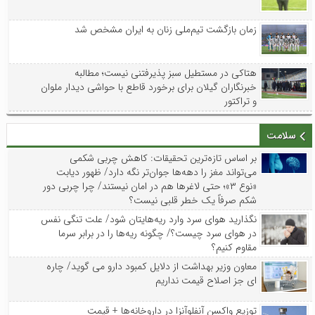
زمان بازگشت تیم‌ملی زنان به ایران مشخص شد
هتاکی در مستطیل سبز پذیرفتنی نیست؛ مطالبه
خبرنگاران گیلان برای برخورد قاطع با حواشی دیدار ملوان
و تراکتور
سلامت
بر اساس تازه‌ترین تحقیقات: کاهش چربی شکمی
می‌تواند مغز را دهه‌ها جوان‌تر نگه دارد/ ظهور دیابت
«نوع ۳»؛ حتی لاغرها هم در امان نیستند/ چرا چربی دور
شکم صرفاً یک خطر قلبی نیست؟
نگذارید هوای سرد وارد ریه‌هایتان شود/ علت تنگی نفس
در هوای سرد چیست؟/ چگونه ریه‌ها را در برابر سرما
مقاوم کنیم؟
معاون وزیر بهداشت از دلایل کمبود دارو می گوید/ چاره
ای جز اصلاح قیمت نداریم
توزیع واکسن‌ آنفلوآنزا در داروخانه‌ها + قیمت