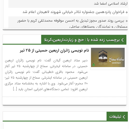
ارشاد اسلامی امضا شد
فراخوان پانزدهمین جشنواره تئاتر خیابانی شهروند لاهیجان اعلام شد
بررسی روند صدور مجوز تبدیل به احسن موقوفه محمدتقی کریم با حضور
مسئولان و نمایندگان روستاهای ساحلی
تداوم افتخارآفرینی سوستان؛ ابراهیم‌نژاد برای سومین بار دهیار نمونه استان
برچسب زده شده با : حج و زیارت،اربعین،کربلا
شد
فرماندار لاهیجان در جلسه هماهنگی جشنواره رسانه‌ای چای:جشنواره رسانه‌ای
نام نویسی زائران اربعین حسینی از ۲۵ تیر
چای، فرصتی برای تقویت برند لاهیجان و فرهنگ مصرف چای ایرانی است
دبیر ستاد اربعین گیلان گفت: نام نویسی زائران اربعین
استاندار گیلان؛ گیلان می‌تواند قطب ملی اردوها و مسابقات ورزش کارگری
حسینی در سامانه اینترنتی سماح از چهارشنبه ۲۵ تیر آغاز
شود
می‌شود. محمود باقری خطیبانی گفت: نام نویسی زائران
اربعین حسینی در سامانه اینترنتی سماح از چهارشنبه ۲۵ تیر؛
با حضور مدیر امور عمرانی، زیربنایی و محیط زیست دبیرخانه شورای‌عالی
۲۰ محرم؛ آغاز می‌شود. وی با اشاره به بخشنامه ستاد مرکزی
مناطق آزاد و ویژه اقتصادی؛ آخرین وضعیت پروژه‌های عمرانی منطقه آزاد انزلی
اربعین افزود: تمامی دستگاه‌های اجرایی استان باید […]
بررسی شد
در راستای ظرفیت‌سازی و توسعه: فاز اول افزایش ظرفیت پست لاهیجان۲ به
بهره‌برداری و در مدار قرار گرفت
تبلیغات