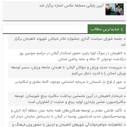
آیین پایانی مسابقه عکس «نماز» برگزار شد
جدیدترین مطالب
جلسه شورای سیاست گذاری جشنواره تئاتر خیابانی شهروند لاهیجان برگزار
شد
لاهیجان در سوگ ایلیا یاپیر؛ حضور استاندار گیلان در مراسم سومین روز
درگذشت نوجوان ۱۲ ساله و نخبه ریاضی استان
سرپرست جدید ورزش و جوانان گیلان: با همدلی جامعه ورزش، مسیر توسعه
ورزش استان را با قدرت دنبال می‌کنیم
عبور از اوج بار تابستان با سرمایه اجتماعی موجود، کاملا مقدور و امکانپذیر
است
فرماندار لاهیجان در آیین نخستین برداشت مکانیزه برنج شهرستان: توسعه
مکانیزاسیون، ضامن پایداری تولید برنج و حمایت از کشاورزان است
تأکید طاعتی مقدم بر توسعه همکاری‌های همه جانبه میان منطقه آزاد انزلی و
روسیه؛سرکنسول جدید فدراسیون روسیه در گیلان با مدیرعامل سازمان دیدار کرد
تفاهم‌نامه خواهرخواندگی شهرهای لاهیجان و اردبیل با حضور وزیر فرهنگ و