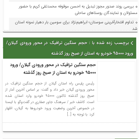
بررسی روند صدور مجوز تبدیل به احسن موقوفه محمدتقی کریم با حضور
مسئولان و نمایندگان روستاهای ساحلی
تداوم افتخارآفرینی سوستان؛ ابراهیم‌نژاد برای سومین بار دهیار نمونه استان
شد
فرماندار لاهیجان در جلسه هماهنگی جشنواره رسانه‌ای چای:جشنواره رسانه‌ای
برچسب زده شده با : حجم سنگین ترافیک در محور ورودی‌ گیلان/
چای، فرصتی برای تقویت برند لاهیجان و فرهنگ مصرف چای ایرانی است
ورود ۹۵۰۰۰ خودرو به استان از صبح روز گذشته
استاندار گیلان؛ گیلان می‌تواند قطب ملی اردوها و مسابقات ورزش کارگری
شود
حجم سنگین ترافیک در محور ورودی‌ گیلان/ ورود
با حضور مدیر امور عمرانی، زیربنایی و محیط زیست دبیرخانه شورای‌عالی
۹۵۰۰۰ خودرو به استان از صبح روز گذشته
مناطق آزاد و ویژه اقتصادی؛ آخرین وضعیت پروژه‌های عمرانی منطقه آزاد انزلی
بررسی شد
رئیس پلیس راه استان گیلان از حجم سنگین ترافیک در
محور ورودی گیلان خبر داد و گفت: بر اساس آخرین آمار از
در راستای ظرفیت‌سازی و توسعه: فاز اول افزایش ظرفیت پست لاهیجان۲ به
صبح روز گذشته تاکنون ۹۵۰۰۰ خودرو وارد استان شده
بهره‌برداری و در مدار قرار گرفت
است. کاشف خبر / سرهنگ جاور صفاری در گفت‌وگو با ایسنا
با حضور معاون امور هنری وزارت فرهنگ و ارشاد اسلامی؛جلسه شورای
در خصوص آخرین وضعیت ورود خودروها به گیلان، اظهار
سیاستگذاری جشنواره تئاتر خیابانی شهروند لاهیجان برگزار شد
کرد: با توجه به […]