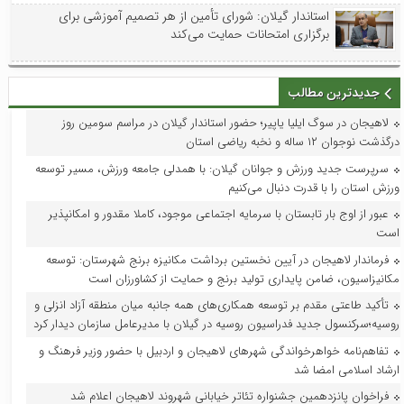
استاندار گیلان: شورای تأمین از هر تصمیم آموزشی برای
برگزاری امتحانات حمایت می‌کند
جدیدترین مطالب
لاهیجان در سوگ ایلیا یاپیر؛ حضور استاندار گیلان در مراسم سومین روز
درگذشت نوجوان ۱۲ ساله و نخبه ریاضی استان
سرپرست جدید ورزش و جوانان گیلان: با همدلی جامعه ورزش، مسیر توسعه
ورزش استان را با قدرت دنبال می‌کنیم
عبور از اوج بار تابستان با سرمایه اجتماعی موجود، کاملا مقدور و امکانپذیر
است
فرماندار لاهیجان در آیین نخستین برداشت مکانیزه برنج شهرستان: توسعه
مکانیزاسیون، ضامن پایداری تولید برنج و حمایت از کشاورزان است
تأکید طاعتی مقدم بر توسعه همکاری‌های همه جانبه میان منطقه آزاد انزلی و
روسیه؛سرکنسول جدید فدراسیون روسیه در گیلان با مدیرعامل سازمان دیدار کرد
تفاهم‌نامه خواهرخواندگی شهرهای لاهیجان و اردبیل با حضور وزیر فرهنگ و
ارشاد اسلامی امضا شد
فراخوان پانزدهمین جشنواره تئاتر خیابانی شهروند لاهیجان اعلام شد