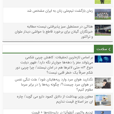
زمان بازگشت تیم‌ملی زنان به ایران مشخص شد
هتاکی در مستطیل سبز پذیرفتنی نیست؛ مطالبه
خبرنگاران گیلان برای برخورد قاطع با حواشی دیدار ملوان
و تراکتور
سلامت
بر اساس تازه‌ترین تحقیقات: کاهش چربی شکمی
می‌تواند مغز را دهه‌ها جوان‌تر نگه دارد/ ظهور دیابت
«نوع ۳»؛ حتی لاغرها هم در امان نیستند/ چرا چربی دور
شکم صرفاً یک خطر قلبی نیست؟
نگذارید هوای سرد وارد ریه‌هایتان شود/ علت تنگی نفس
در هوای سرد چیست؟/ چگونه ریه‌ها را در برابر سرما
مقاوم کنیم؟
معاون وزیر بهداشت از دلایل کمبود دارو می گوید/ چاره
ای جز اصلاح قیمت نداریم
توزیع واکسن‌ آنفلوآنزا در داروخانه‌ها + قیمت