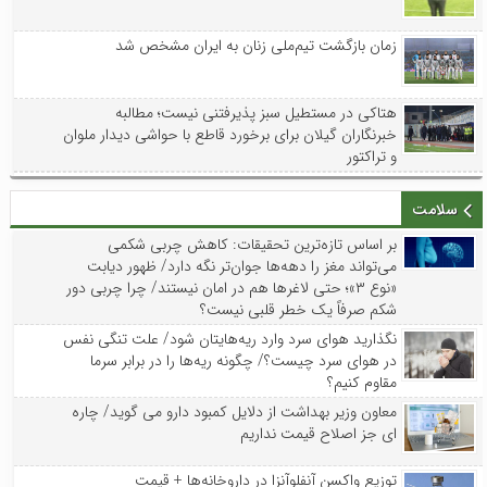
زمان بازگشت تیم‌ملی زنان به ایران مشخص شد
هتاکی در مستطیل سبز پذیرفتنی نیست؛ مطالبه
خبرنگاران گیلان برای برخورد قاطع با حواشی دیدار ملوان
و تراکتور
سلامت
بر اساس تازه‌ترین تحقیقات: کاهش چربی شکمی
می‌تواند مغز را دهه‌ها جوان‌تر نگه دارد/ ظهور دیابت
«نوع ۳»؛ حتی لاغرها هم در امان نیستند/ چرا چربی دور
شکم صرفاً یک خطر قلبی نیست؟
نگذارید هوای سرد وارد ریه‌هایتان شود/ علت تنگی نفس
در هوای سرد چیست؟/ چگونه ریه‌ها را در برابر سرما
مقاوم کنیم؟
معاون وزیر بهداشت از دلایل کمبود دارو می گوید/ چاره
ای جز اصلاح قیمت نداریم
توزیع واکسن‌ آنفلوآنزا در داروخانه‌ها + قیمت