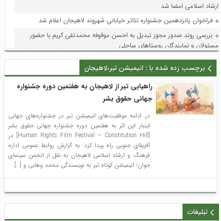
ارشاد اسلامی امضا شد
فراخوان پانزدهمین جشنواره تئاتر خیابانی شهروند لاهیجان اعلام شد
بررسی روند صدور مجوز تبدیل به احسن موقوفه محمدتقی کریم با حضور
مسئولان و نمایندگان روستاهای ساحلی
تداوم افتخارآفرینی سوستان؛ ابراهیم‌نژاد برای سومین بار دهیار نمونه استان
برچسب زده شده با : انیمیشن تبر،لاهیجان
شد
فرماندار لاهیجان در جلسه هماهنگی جشنواره رسانه‌ای چای:جشنواره رسانه‌ای
راهیابی تبر از لاهیجان به هفتمین دوره جشنواره
چای، فرصتی برای تقویت برند لاهیجان و فرهنگ مصرف چای ایرانی است
جهانی حقوق بشر
استاندار گیلان؛ گیلان می‌تواند قطب ملی اردوها و مسابقات ورزش کارگری
در ادامه موفقیت‌های انیمیشن تبر در جشنواره‌های جهانی
شود
اینبار این اثر به هفتمین دوره جشنواره جهانی حقوق بشر
با حضور مدیر امور عمرانی، زیربنایی و محیط زیست دبیرخانه شورای‌عالی
[Human Rights Film Festival – Constitution Hill] در
مناطق آزاد و ویژه اقتصادی؛ آخرین وضعیت پروژه‌های عمرانی منطقه آزاد انزلی
آفریقای جنوبی راه پیدا کرد. به گزارش روابط عمومی اداره
بررسی شد
فرهنگ و ارشاد اسلامی لاهیجان به نقل از انجمن سینمای
جوان؛ انیمیشن کوتاه تبر به نویسندگی محمد وهابی و […]
در راستای ظرفیت‌سازی و توسعه: فاز اول افزایش ظرفیت پست لاهیجان۲ به
بهره‌برداری و در مدار قرار گرفت
تبلیغات