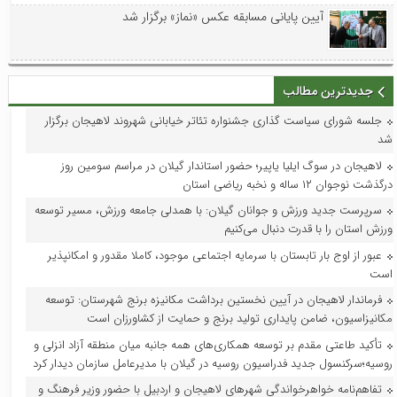
آیین پایانی مسابقه عکس «نماز» برگزار شد
جدیدترین مطالب
جلسه شورای سیاست گذاری جشنواره تئاتر خیابانی شهروند لاهیجان برگزار
شد
لاهیجان در سوگ ایلیا یاپیر؛ حضور استاندار گیلان در مراسم سومین روز
درگذشت نوجوان ۱۲ ساله و نخبه ریاضی استان
سرپرست جدید ورزش و جوانان گیلان: با همدلی جامعه ورزش، مسیر توسعه
ورزش استان را با قدرت دنبال می‌کنیم
عبور از اوج بار تابستان با سرمایه اجتماعی موجود، کاملا مقدور و امکانپذیر
است
فرماندار لاهیجان در آیین نخستین برداشت مکانیزه برنج شهرستان: توسعه
مکانیزاسیون، ضامن پایداری تولید برنج و حمایت از کشاورزان است
تأکید طاعتی مقدم بر توسعه همکاری‌های همه جانبه میان منطقه آزاد انزلی و
روسیه؛سرکنسول جدید فدراسیون روسیه در گیلان با مدیرعامل سازمان دیدار کرد
تفاهم‌نامه خواهرخواندگی شهرهای لاهیجان و اردبیل با حضور وزیر فرهنگ و