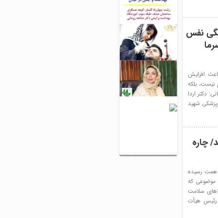
تنگی نفس
رما
اعث افزایش
م نیست، بلکه
ی: دکتر اردا
پزشکی شهید
/ چاره
بات دارویی شرکت‎ها از مراکز دولتی، خصوصی و داروخانه‌ها به ۱۵۷ همت رسیده
ینه‌کرد تا برگشت پول شرکت‎ها یک سال زمان می‎برد. موضوعی که
لاهای سلامت
 رئیس هیأت