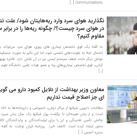
Communications […]
نگذارید هوای سرد وارد ریه‌هایتان شود/ علت 
در هوای سرد چیست؟/ چگونه ریه‌ها را در برابر س
مقاوم کنیم؟
به گفته یک فوق تخصص بیماری های ریوی، هوای سرد می‌تواند ب
احتمال ابتلا به عفونت‌های تنفسی شود، اما این تاثیر به‌ صورت مستقی
عوامل دیگر مانند ضعف سیستم ایمنی نیز در آن نقش دارد. فاخره بهبهان
کیانی، فوق تخصص بیماری‌های ریه و عضو هیات علمی دانشگاه علوم 
[…]
معاون وزیر بهداشت از دلایل کمبود دارو می گوید
ای جز اصلاح قیمت نداریم
مطال
است و از زمان هز
چالش تأمین نقدینگی و ارز را برای تولیدکنندگان و واردکنندگان کا
محور ایجاد کرده است. کاشف خبر/ روزنامه ایران نوشت: به گفته
مدیره انجمن […]