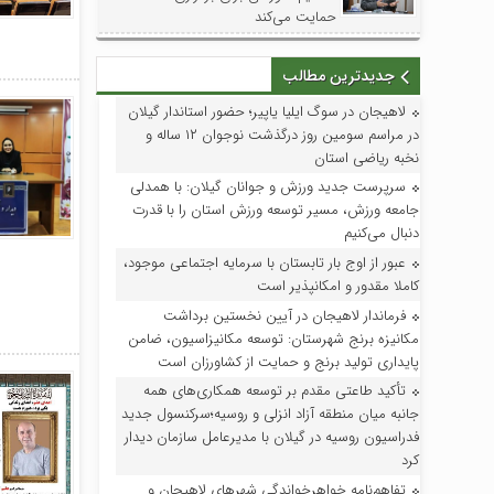
حمایت می‌کند
جدیدترین مطالب
لاهیجان در سوگ ایلیا یاپیر؛ حضور استاندار گیلان
در مراسم سومین روز درگذشت نوجوان ۱۲ ساله و
نخبه ریاضی استان
سرپرست جدید ورزش و جوانان گیلان: با همدلی
جامعه ورزش، مسیر توسعه ورزش استان را با قدرت
دنبال می‌کنیم
عبور از اوج بار تابستان با سرمایه اجتماعی موجود،
کاملا مقدور و امکانپذیر است
فرماندار لاهیجان در آیین نخستین برداشت
مکانیزه برنج شهرستان: توسعه مکانیزاسیون، ضامن
پایداری تولید برنج و حمایت از کشاورزان است
تأکید طاعتی مقدم بر توسعه همکاری‌های همه
جانبه میان منطقه آزاد انزلی و روسیه؛سرکنسول جدید
فدراسیون روسیه در گیلان با مدیرعامل سازمان دیدار
کرد
تفاهم‌نامه خواهرخواندگی شهرهای لاهیجان و