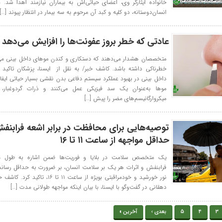
خانواده ایثارگر وی، اعضای حیاتی‌اش به بیماران نیازمند اهدا شد. د
انسان‌دوستانه، دو کلیه و کبد آن مرحوم به سه بیمار در انتظار پیوند […]
عادتی که خطر بروز عفونت‌ها را افزایش می‌دهد
متخصصان هشدار می‌دهند که دستکاری و کندن موهای داخل بینی می‌ت
خطرناکی داشته باشد. کاشف خبر/ به نقل از ایسنا، پزشکان تاکید 
داخل بینی در بهبود عملکرد سیستم دفاعی بدن نقشی بسیار حیاتی ایفا م
موها به‌عنوان یک سد فیزیکی عمل می‌کنند و ذرات گردوغبار، آل
میکروارگانیسم‌های مضر را پیش […]
توصیه‌هایی برای محافظت در برابر اشعه فرابنفش
حداقل مواجهه از ساعت ۱۱ تا ۱۶
یک متخصص سلامت در بلایا و فوریت‌ها ضمن اشاره به طول مو
فرابنفش و اثرات هر یک بر سلامت انسان، بر ضرورت به حداقل رساند
نور خورشید و خودمراقبتی بویژه از ساعت ۱۱ تا ۱۶، 
دهقانی در گفت‌وگو با ایسنا، با بیان اینکه مواجهه طولانی مدت […]
3
4
5
بعدی ›
آخرین »