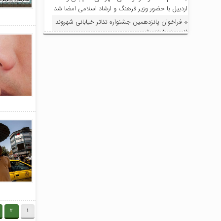
اردبیل با حضور وزیر فرهنگ و ارشاد اسلامی امضا شد
فراخوان پانزدهمین جشنواره تئاتر خیابانی شهروند
لاهیجان اعلام شد
بررسی روند صدور مجوز تبدیل به احسن موقوفه
محمدتقی کریم با حضور مسئولان و نمایندگان
روستاهای ساحلی
تداوم افتخارآفرینی سوستان؛ ابراهیم‌نژاد برای
سومین بار دهیار نمونه استان شد
فرماندار لاهیجان در جلسه هماهنگی جشنواره
رسانه‌ای چای:جشنواره رسانه‌ای چای، فرصتی برای
تقویت برند لاهیجان و فرهنگ مصرف چای ایرانی
است
استاندار گیلان؛ گیلان می‌تواند قطب ملی اردوها و
مسابقات ورزش کارگری شود
با حضور مدیر امور عمرانی، زیربنایی و محیط
زیست دبیرخانه شورای‌عالی مناطق آزاد و ویژه
اقتصادی؛ آخرین وضعیت پروژه‌های عمرانی منطقه
آزاد انزلی بررسی شد
2
1
در راستای ظرفیت‌سازی و توسعه: فاز اول افزایش