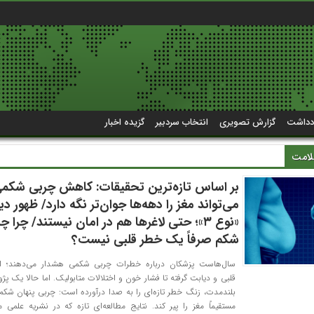
دداشت
گزارش تصویری
انتخاب سردبیر
گزیده اخبار
امت
بر اساس تازه‌ترین تحقیقات: کاهش چربی شکم
می‌تواند مغز را دهه‌ها جوان‌تر نگه دارد/ ظهور د
«نوع ۳»؛ حتی لاغرها هم در امان نیستند/ چرا 
شکم صرفاً یک خطر قلبی نیست؟
سال‌هاست پزشکان درباره خطرات چربی شکمی هشدار می‌دهند؛ از 
قلبی و دیابت گرفته تا فشار خون و اختلالات متابولیک. اما حالا یک پ
بلندمدت، زنگ خطر تازه‌ای را به صدا درآورده است: چربی پنهان ش