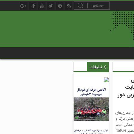
تبلیغات
ی
یابت
چربی دور
بیماری‌های
ژوهش بزرگ و
کم ممکن است
مستقیماً مغز را پیر کند. نتایج مطالعه‌ای تازه که در نشریه علمی معتبر Nature