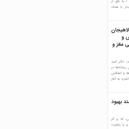
/ به نقل از
دار با هدف
لاهیجان
ش و
ی مغز و
 دکتر امید
رسانه‌ها در
ا با انعکاس
اره به آغاز
د بهبود
اکن لاهیجان، که بر اثر
و با رضایت