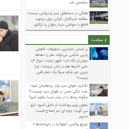
مشخص شد
هتاکی در مستطیل سبز پذیرفتنی نیست؛
مطالبه خبرنگاران گیلان برای برخورد
قاطع با حواشی دیدار ملوان و تراکتور
سلامت
بر اساس تازه‌ترین تحقیقات: کاهش
چربی شکمی می‌تواند مغز را دهه‌ها
جوان‌تر نگه دارد/ ظهور دیابت «نوع ۳»؛
حتی لاغرها هم در امان نیستند/ چرا
چربی دور شکم صرفاً یک خطر قلبی
نیست؟
نگذارید هوای سرد وارد ریه‌هایتان شود/
علت تنگی نفس در هوای سرد چیست؟/
چگونه ریه‌ها را در برابر سرما مقاوم کنیم؟
معاون وزیر بهداشت از دلایل کمبود دارو
می گوید/ چاره ای جز اصلاح قیمت
نداریم
توزیع واکسن‌ آنفلوآنزا در داروخانه‌ها +