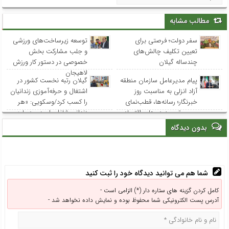
مطالب مشابه
سفر دولت؛ فرصتی برای
توسعه زیرساخت‌های ورزشی
تعیین تکلیف چالش‌های
و جلب مشارکت بخش
چندساله گیلان
خصوصی در دستور کار ورزش
لاهیجان
پیام مدیرعامل سازمان منطقه
گیلان رتبه نخست کشور در
آزاد انزلی به مناسبت روز
اشتغال و حرفه‌آموزی زندانیان
خبرنگار؛ رسانه‌ها، قطب‌نمای
را کسب کرد/وسکویی: «هر
مسیر توسعه در هاب اقتصادی
زندانیِ شاغل، امیدی دوباره
شمال کشور
برای یک خانواده است
بدون دیدگاه
شما هم می توانید دیدگاه خود را ثبت کنید
کامل کردن گزینه های ستاره دار (*) الزامی است -
آدرس پست الکترونیکی شما محفوظ بوده و نمایش داده نخواهد شد -