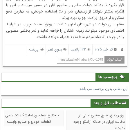
قرار بگیرد تا بدانند دولت حامی و مشوق آنان در مسیر میباشد و آنان با
انگیزه بیشتر بتوانند از زمینهای بایر و بلا استفاده خویش، به بهترین نحو
ممکن و از طریق زراعت چوب بهره ببرند .
مقام عالی دولت در شهرستان اظهار داشت : رونق صنعت چوب در شرایط
اقتصادی موجود میتوانند زمینه اشتغال را فراهم نماید و ثمر بخشی مطلوبی
را در چرخه اقتصاد مردم منطقه به همراه خواهد داشت.
کد خبر 1075
132 بازدید
بدون نظر
پرینت
لینک کوتاه
https://kashefkhabar.ir/?p=1075
برچسب ها
این مطلب بدون برچسب می باشد.
مطلب قبل و بعد
وزیر دفاع: هیچ سندی مبنی بر
« افتتاح هفتمین نمایشگاه تخصصی
دخالت ایران در حادثه آرامکو وجود
قطعات خودرو و صنایع وابسته
ندارد »