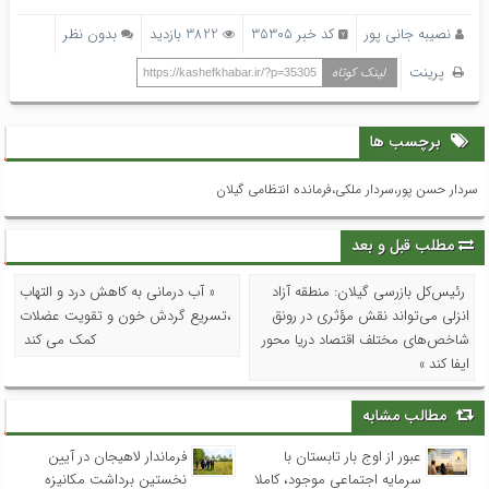
نصیبه جانی پور
کد خبر 35305
3822 بازدید
بدون نظر
پرینت
لینک کوتاه
https://kashefkhabar.ir/?p=35305
برچسب ها
سردار حسن پور،سردار ملکی،فرمانده انتظامی گیلان
مطلب قبل و بعد
رئیس‌کل بازرسی گیلان: منطقه آزاد
« آب درمانی به کاهش درد و التهاب
انزلی می‌تواند نقش مؤثری در رونق
،تسریع گردش خون و تقویت عضلات
شاخص‌های مختلف اقتصاد دریا محور
کمک می کند
ایفا کند »
مطالب مشابه
عبور از اوج بار تابستان با
فرماندار لاهیجان در آیین
سرمایه اجتماعی موجود، کاملا
نخستین برداشت مکانیزه