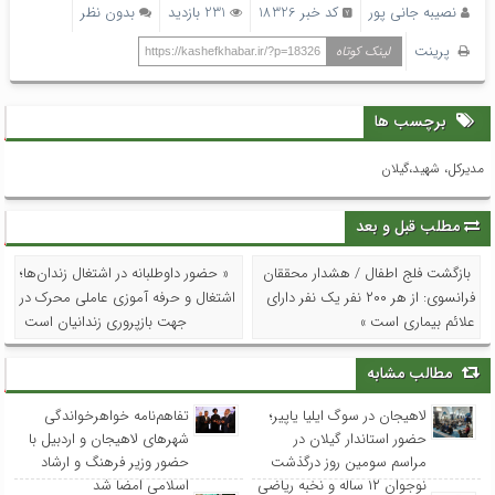
نصیبه جانی پور
کد خبر 18326
231 بازدید
بدون نظر
پرینت
لینک کوتاه
https://kashefkhabar.ir/?p=18326
برچسب ها
مدیرکل، شهید،گیلان
مطلب قبل و بعد
بازگشت فلج اطفال / هشدار محققان
« حضور داوطلبانه در اشتغال زندان‌ها؛
فرانسوی: از هر ۲۰۰ نفر یک نفر دارای
اشتغال و حرفه آموزی عاملی محرک در
علائم بیماری است »
جهت بازپروری زندانیان است
مطالب مشابه
لاهیجان در سوگ ایلیا یاپیر؛
تفاهم‌نامه خواهرخواندگی
حضور استاندار گیلان در
شهرهای لاهیجان و اردبیل با
مراسم سومین روز درگذشت
حضور وزیر فرهنگ و ارشاد
نوجوان ۱۲ ساله و نخبه ریاضی
اسلامی امضا شد